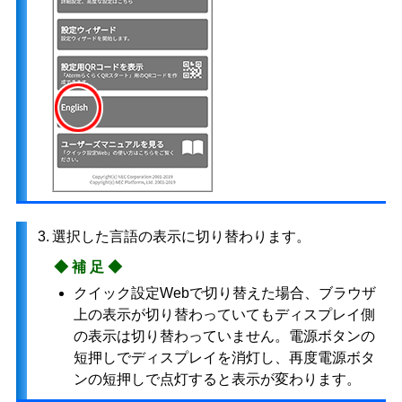
3.
選択した言語の表示に切り替わります。
◆補足◆
クイック設定Webで切り替えた場合、ブラウザ
上の表示が切り替わっていてもディスプレイ側
の表示は切り替わっていません。電源ボタンの
短押しでディスプレイを消灯し、再度電源ボタ
ンの短押しで点灯すると表示が変わります。