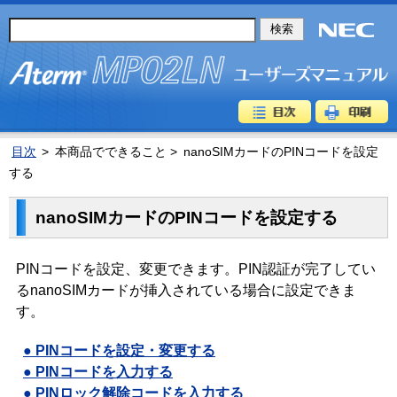
目次
>
本商品でできること >
nanoSIMカードのPINコードを設定
する
nanoSIMカードのPINコードを設定する
PINコードを設定、変更できます。PIN認証が完了してい
るnanoSIMカードが挿入されている場合に設定できま
す。
● PINコードを設定・変更する
● PINコードを入力する
● PINロック解除コードを入力する