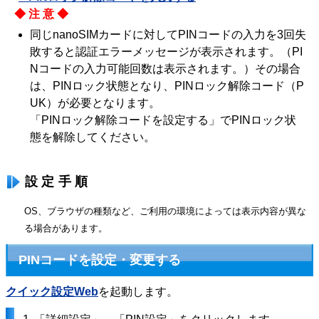
◆注意◆
同じnanoSIMカードに対してPINコードの入力を3回失
敗すると認証エラーメッセージが表示されます。（PI
Nコードの入力可能回数は表示されます。）その場合
は、PINロック状態となり、PINロック解除コード（P
UK）が必要となります。
「PINロック解除コードを設定する」でPINロック状
態を解除してください。
設定手順
OS、ブラウザの種類など、ご利用の環境によっては表示内容が異な
る場合があります。
PINコードを設定・変更する
クイック設定Web
を起動します。