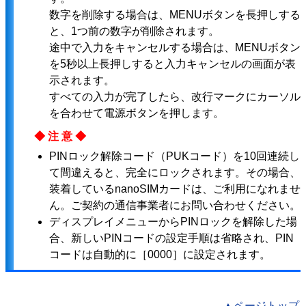
数字を削除する場合は、MENUボタンを長押しする
と、1つ前の数字が削除されます。
途中で入力をキャンセルする場合は、MENUボタン
を5秒以上長押しすると入力キャンセルの画面が表
示されます。
すべての入力が完了したら、改行マークにカーソル
を合わせて電源ボタンを押します。
◆注意◆
PINロック解除コード（PUKコード）を10回連続し
て間違えると、完全にロックされます。その場合、
装着しているnanoSIMカードは、ご利用になれませ
ん。ご契約の通信事業者にお問い合わせください。
ディスプレイメニューからPINロックを解除した場
合、新しいPINコードの設定手順は省略され、PIN
コードは自動的に［0000］に設定されます。
▲ページトップ