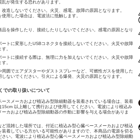
混乱が発生する恐れがあります。
・改造しないでください。火災、感電、故障の原因となります。
を使用した場合は、電波法に抵触します。
商品を操作したり、接続したりしないでください。感電の原因となり
Bポートに変形したUSBコネクタを接続しないでください。火災や故障
ます。
Bポートに接続する際は、無理に力を加えないでください。火災や故障
ます。
や周囲でエアダスターやダストスプレーなど、可燃性ガスを使用した
用しないでください。引火による爆発、火災の原因となります。
近くでの取り扱いについて
ペースメーカおよび植込み型除細動器を装着されている場合は、装着
15cm 以上離して携行および使用してください。電波により植込み
メーカおよび植込み型除細動器の作動に影響を与える場合がありま
など混雑した場所では、付近に植込み型心臓ペースメーカおよび植込
を装着している方がいる可能性がありますので、本商品の電源を切る
ださい。電波により植込み型心臓ペースメーカおよび植込み型除細動