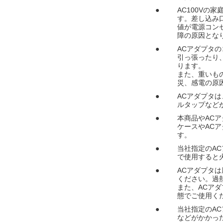
●
AC100Vの
す。差し込み
値が電源コン
障の原因とな
●
ACアダプタ
引っ張ったり
ります。
また、重いも
災、感電の原
●
ACアダプタ
ルタップなど
●
本商品やAC
ケースやAC
す。
●
当社指定のAC
で使用すると
●
ACアダプタ
ください。過
また、ACア
態でご使用く
●
当社指定のA
などがかかっ