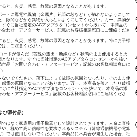
すると、火災、感電、故障の原因となることがあります。
Bポートに導電性異物（金属片、鉛筆の芯など）が触れないようにして
た、隙間などから異物が入らないようにしてください。万一、異物が
、すぐに当社指定のACアダプタをコンセントから抜いて、本商品の
い合わせ・アフターサービス」記載のお客様相談窓口にご連絡くださ
すると、火災、感電、故障の原因となることがあります。特にお子様
では、ご注意ください。
のコードが傷んだ（芯線の露出・断線など）状態のまま使用すると火
因となります。すぐに当社指定のACアダプタをコンセントから抜い
添付品「お問い合わせ・アフターサービス」記載のお客様相談窓口に
い。
さないでください。落下によって故障の原因となったり、そのまま使
、感電の原因となることがあります。万一、本商品を落としたり破損
すぐに当社指定のACアダプタをコンセントから抜いて、本商品の添
合わせ・アフターサービス」記載のお客様相談窓口にご連絡くださ
および添付品）
用ではなく家庭用の電子機器として設計されております。人命に直接
器や、極めて高い信頼性を要求されるシステム（幹線通信機器や電算
ど）では使用しないでください。本商品に不具合が発生した場合、社