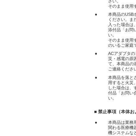
さい。
そのまま使用
●
本商品のUS
ください。ま
入った場合は
添付品「お問
い。
そのまま使用
のいるご家庭
●
ACアダプタ
災・感電の原
て、本商品の
ご連絡くださ
●
本商品を落と
用すると火災
した場合は、
付品「お問い
い。
■ 禁止事項（本体
●
本商品は業務
関わる医療機
機システムな