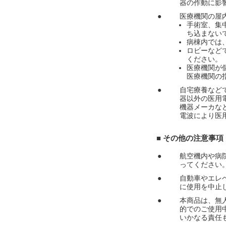
器の作動に影
●
医療機関の屋
手術室、集
ち込まない
病棟内では
ロビーなど
ください。
医療機関が
医療機関の
●
自宅療養など
器以外の医用
機器メーカな
電波により医
■ その他の注意事
●
航空機内や病
ってください
●
自動車やエレ
に使用を中止
●
本商品は、無
的でのご使用
いかなる責任