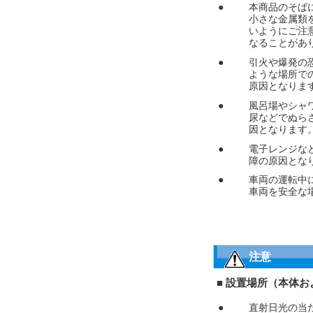
●
本商品のそば
小さな金属類
いようにご注
なることがあ
●
引火や爆発の
ような場所で
原因となりま
●
風呂場やシャ
尿などでぬら
因となります
●
電子レンジな
障の原因とな
●
車両の運転中
車両を安全な
注意
■ 設置場所（本体
●
直射日光の当