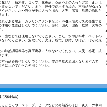
に花びん、植木鉢、コップ、化粧品、薬品や水の入った容器、または
を置かないでください。また、屋外で使用する場合、本商品がぬれな
意ください。水や液体が中に入った場合、火災、感電、故障の原因と
ります。
恐れがある場所（ガソリンスタンドなど）や引火性のガスの発生する
の使用や放置はしないでください。爆発、発火、破裂、故障、火災の
す。
ワー室などでは使用しないでください。また、水や飲料水、ペットの
さないでください。漏電して、火災、感電、故障、やけど、けがの原
。
どの加熱調理機器や高圧容器に入れないでください。火災、感電、故
ります。
に本商品を操作しないでください。交通事故の原因となりますので、
場所に止めてからご使用ください。
および添付品）
たるところや、ストーブ、ヒータなどの発熱器のそば、炎天下の車内