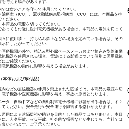
響を与える場合があります。
内では次のことを守って使用してください。
中治療室（ICU）、冠状動脈疾患監視病室（CCU）には、本商品を持
でください。
、本商品の電源を切ってください。
であっても付近に医用電気機器がある場合は、本商品の電源を切って
個々に使用禁止、持ち込み禁止などの場所を定めている場合は、その
指示にしたがってください。
で医療機関の外で、植込み型心臓ペースメーカおよび植込み型除細動
電気機器を使用される場合、電波による影響について個別に医用電気
どにご確認ください。
用電気機器の動作に影響を与える場合があります。
項（本体および添付品）
院内などの無線機器の使用を禁止された区域では、本商品の電源を切
。電子機器や医療機器に影響を与え、事故の原因となります。
ベータ、自動ドアなどの自動制御電子機器に影響が出る場合は、すぐ
してください。安全走行や安全運行を阻害する恐れがあります。
人運用による遠隔監視や防犯を目的とした商品ではありません。本目
中に、人身事故、火災事故、社会的な損害などが生じても、当社では
も負いかねます。ご了承ください。