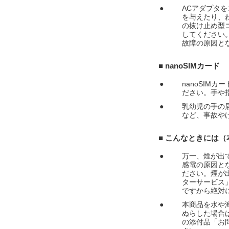
●
ACアダプタ
を与えたり、
の抜け止め型
してください
故障の原因と
■ nanoSIMカード
●
nanoSIM
ださい。手や
●
乳幼児の手の届
など、事故や
■ こんなときには
●
万一、煙が出
感電の原因と
ださい。煙が
ターサービス
ですから絶対
●
本商品を水や
ぬらした場合
の添付品「お