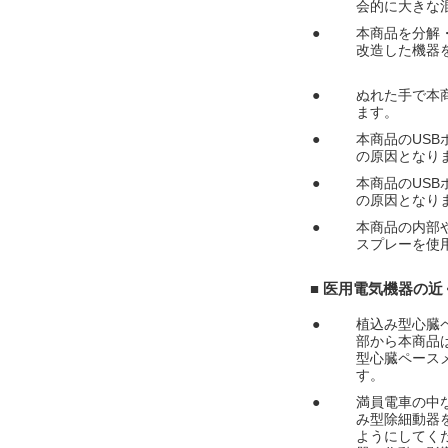
会的に大きな
●
本商品を分解
改造した機器
●
ぬれた手で本
ます。
●
本商品のUS
の原因となり
●
本商品のUS
の原因となり
●
本商品の内部
スプレーを使
■ 医用電気機器の
●
植込み型心臓
部から本商品は
型心臓ペース
す。
●
満員電車の中
み型除細動器
ようにしてく