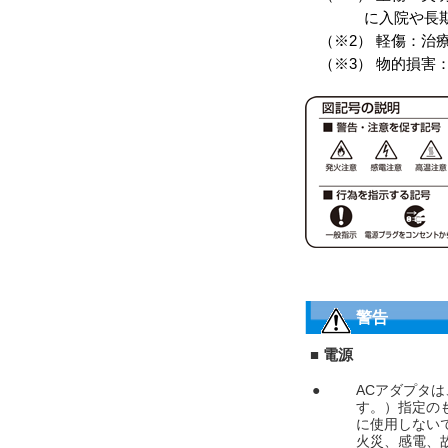
に入院や長
（※2） 軽傷：
（※3） 物的損
警告
■ 電源
●
ACアダプタ
す。）指定の
に使用しない
火災、感電、