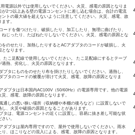
家庭用電源以外では使用しないでください。火災、感電の原因となりま
口が2つ以上ある壁の電源コンセントに差し込む場合は、合計の電流
セントの最大値を超えないように注意してください。火災、感電、故
ります。
のコードを傷つけたり、破損したり、加工したり、無理に曲げたり、
、ねじったり、たばねたりしないでください。火災、感電の原因とな
のをのせたり、加熱したりするとACアダプタのコードが破損し、火
因となります。
は、たこ足配線で使用しないでください。 たこ足配線にするとテーブ
が過熱、劣化し、火災の原因となります。
アダプタにものをのせたり布を掛けたりしないでください。過熱し、
アダプタのコードの被覆が溶けて火災、感電、故障の原因となりま
アダプタは日本国内AC100V（50/60Hz）の電源専用です。他の電源
火災、感電、故障の原因となります。
は風通しの悪い狭い場所（収納棚や本棚の後ろなど）に設置しないで
熱し、火災や破損の原因となることがあります。
ダプタは、電源コンセントの近くに設置し、容易に抜き差し可能な状
ださい。
Cアダプタは屋内専用ですので、屋外で使用しないでください。雨水
たり、ほこりなどの混入による、感電、故障の原因となります。