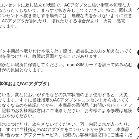
をコンセントに差し込んだ状態で、ACアダプタに強い衝撃や無理な力
ねじったりしないで、まっすぐ抜き差ししてください。特に、回転式
コンセントへ抜き差しする場合には、無理な力をかけないように注意
。ACアダプタが割れたり、壊れたりする場合があり、火災、感電、
なります。
カードを本商品へ取り付けや取り外す際は、必要以上の力を加えないでく
指を傷つけたり、故障の原因となることがあります。
かない場所に保管してください。nanoSIMカードを誤って飲み込む
けがの原因となります。
（本体およびACアダプタ）
ている、変なにおいがするなどの異常状態のまま使用すると、火災、
なります。すぐに当社指定のACアダプタをコンセントから抜いてく
出なくなるのを確認してから、本商品の添付品「お問い合わせ・アフ
」記載のお客様相談窓口にご連絡ください。お客様による修理は危険
におやめください。
海水につけたり、ぬらさないでください。万一内部に水が入ったり、
は、すぐに当社指定のACアダプタをコンセントから抜いて、本商品
問い合わせ・アフターサービス」記載のお客様相談窓口にご連絡くだ