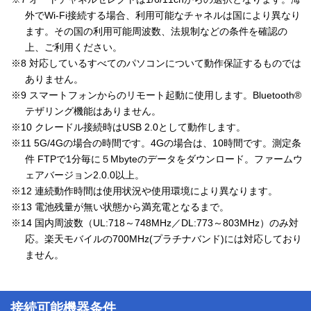
外でWi-Fi接続する場合、利用可能なチャネルは国により異なり
ます。その国の利用可能周波数、法規制などの条件を確認の
上、ご利用ください。
※8 対応しているすべてのパソコンについて動作保証するものでは
ありません。
※9 スマートフォンからのリモート起動に使用します。Bluetooth®
テザリング機能はありません。
※10 クレードル接続時はUSB 2.0として動作します。
※11 5G/4Gの場合の時間です。4Gの場合は、10時間です。測定条
件 FTPで1分毎に５Mbyteのデータをダウンロード。ファームウ
ェアバージョン2.0.0以上。
※12 連続動作時間は使用状況や使用環境により異なります。
※13 電池残量が無い状態から満充電となるまで。
※14 国内周波数（UL:718～748MHz／DL:773～803MHz）のみ対
応。楽天モバイルの700MHz(プラチナバンド)には対応しており
ません。
接続可能機器条件