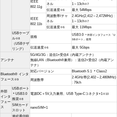
IEEE
ネル
1～13ch
※7
802.11g
伝送速度
最大 54Mbps
※6
周波数帯/チャ
2.4GHz(2,412～2,472MHz) :
IEEE
ネル
1～13ch
※7
802.11b
伝送速度
最大 11Mbps
※6
USBケーブ
USB3.0
＊外部インタフェース「U
規格
ル
※8
SBポート」使用
（USBテザ
伝送速度
最大 5Gbps
※6
リング）
5G/4G/3G：送信1×受信4（内蔵アンテナ）
アンテナ
無線LAN（Bluetooth®兼用）：送信2×受信2（内蔵アン
テナ）
対応バージョン
Bluetooth 5.1 ＊Class2
Bluetooth® インタ
2.4GHz帯(2,402～2,480MHz)
フェース
※9
周波数帯
: 79ch
USBポート
外部
＊USB3.0
電源DC＋5V入力兼用、USB Type-Cコネクタ×1
※10
インタ
推奨
※8
フェー
SIMカード
ス
nanoSIM×1
スロット
連続通信時