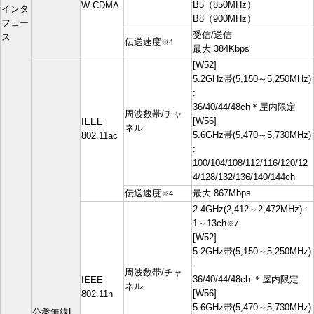
B5（850MHz）
W-CDMA
インタ
B8（900MHz）
フェー
受信/送信
ス
伝送速度
※4
最大 384Kbps
[W52]
5.2GHz帯(5,150～5,250MHz)
:
36/40/44/48ch＊屋内限定
周波数帯/チャ
[W56]
IEEE
ネル
5.6GHz帯(5,470～5,730MHz)
802.11ac
:
100/104/108/112/116/120/12
4/128/132/136/140/144ch
伝送速度
最大 867Mbps
※4
2.4GHz(2,412～2,472MHz) :
1～13ch
※7
[W52]
5.2GHz帯(5,150～5,250MHz)
:
周波数帯/チャ
36/40/44/48ch ＊屋内限定
IEEE
ネル
[W56]
802.11n
5.6GHz帯(5,470～5,730MHz)
公衆無線L