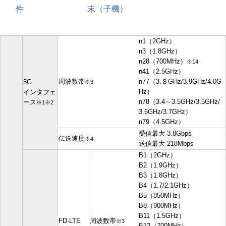
件
末（子機）
n1（2GHz）
n3（1.8GHz）
n28（700MHz）
※14
n41（2.5GHz）
周波数帯
n77（3.８GHz/3.9GHz/4.0G
5G
※3
Hz）
インタフェ
n78（3.4～3.5GHz/3.5GHz/
ース
※1※2
3.6GHz/3.7GHz）
n79（4.5GHz）
受信最大 3.8Gbps
伝送速度
※4
送信最大 218Mbps
B1（2GHz）
B2（1.9GHz）
B3（1.8GHz）
B4（1.7/2.1GHz）
B5（850MHz）
B8（900MHz）
B11（1.5GHz）
FD-LTE
周波数帯
※3
B12（700MHz）