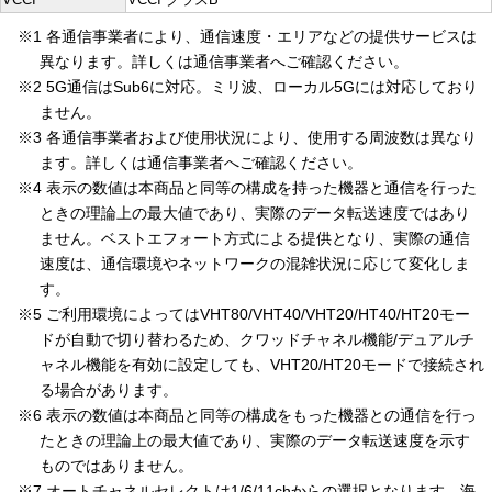
※1 各通信事業者により、通信速度・エリアなどの提供サービスは
異なります。詳しくは通信事業者へご確認ください。
※2 5G通信はSub6に対応。ミリ波、ローカル5Gには対応しており
ません。
※3 各通信事業者および使用状況により、使用する周波数は異なり
ます。詳しくは通信事業者へご確認ください。
※4 表示の数値は本商品と同等の構成を持った機器と通信を行った
ときの理論上の最大値であり、実際のデータ転送速度ではあり
ません。ベストエフォート方式による提供となり、実際の通信
速度は、通信環境やネットワークの混雑状況に応じて変化しま
す。
※5 ご利用環境によってはVHT80/VHT40/VHT20/HT40/HT20モー
ドが自動で切り替わるため、クワッドチャネル機能/デュアルチ
ャネル機能を有効に設定しても、VHT20/HT20モードで接続され
る場合があります。
※6 表示の数値は本商品と同等の構成をもった機器との通信を行っ
たときの理論上の最大値であり、実際のデータ転送速度を示す
ものではありません。
※7 オートチャネルセレクトは1/6/11chからの選択となります。海