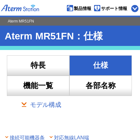
製品情報
サポート情報
ペ
Aterm MR51FN
ー
ジ
の
先
頭
Aterm MR51FN：仕様
特長
仕様
機能一覧
各部名称
モデル構成
接続可能機器条
対応無線LAN端