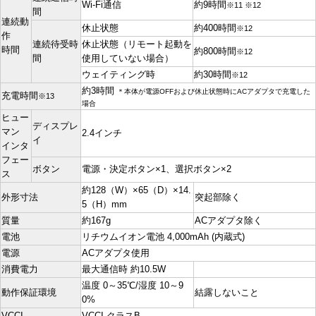
Wi-Fi通信
約9時間
※11 ※12
間
連続動
休止状態
約400時間
※12
作
連続待受時
休止状態（リモート起動を
時間
約800時間
※12
間
使用していない場合）
ウェイティング時
約30時間
※12
約3時間
＊本体が電源OFFおよび休止状態時にACアダプタで充電した
充電時間
※13
場合
ヒュー
ディスプレ
マン
2.4インチ
イ
インタ
フェー
ボタン
電源・決定ボタン×1、選択ボタン×2
ス
約128（W）×65（D）×14.
外形寸法
突起部除く
5（H）mm
質量
約167g
ACアダプタ除く
電池
リチウムイオン電池 4,000mAh (内蔵式)
電源
ACアダプタ使用
消費電力
最大通信時 約10.5W
温度 0～35℃/湿度 10～9
動作保証環境
結露しないこと
0%
VCCI
VCCI クラスB