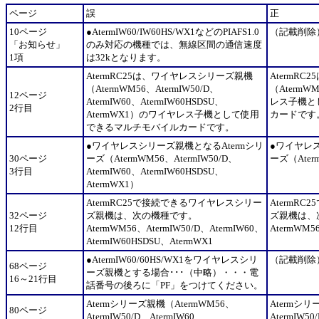
ページ
誤
正
10ページ
●AtermIW60/IW60HS/WX1などのPIAFS1.0
（記載削除
「お知らせ」
のみ対応の機種では、無線区間の通信速度
1項
は32kとなります。
AtermRC25は、ワイヤレスシリーズ親機
AtermR
（AtermWM56、AtermIW50/D、
（AtermW
12ページ
AtermIW60、AtermIW60HSDSU、
レス子機と
2行目
AtermWX1）のワイヤレス子機として使用
カードです
できるマルチモバイルカードです。
●ワイヤレスシリーズ親機となるAtermシリ
●ワイヤレス
30ページ
ーズ（AtermWM56、AtermIW50/D、
ーズ（Aterm
3行目
AtermIW60、AtermIW60HSDSU、
AtermWX1）
AtermRC25で接続できるワイヤレスシリー
AtermR
32ページ
ズ親機は、次の機種です。
ズ親機は、
12行目
AtermWM56、AtermIW50/D、AtermIW60、
AtermWM56
AtermIW60HSDSU、AtermWX1
●AtermIW60/60HS/WX1をワイヤレスシリ
（記載削除
68ページ
ーズ親機とする場合･･･（中略）・・・電
16～21行目
話番号の後ろに「PF」をつけてください。
Atermシリーズ親機（AtermWM56、
Atermシリ
80ページ
AtermIW50/D、AtermIW60、
AtermIW50