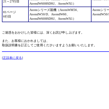
21～27行目
AtermIW60HSDSU、AtermWX1）
Atermシリーズ親機（AtermWM56、
Atermシリ
81ページ
AtermIW50/D、AtermIW60、
AtermIW50
6行目
AtermIW60HSDSU、AtermWX1）
ご迷惑をおかけした皆様には、深くお詫び申し上げます。
また、お客様におかれましては、
取扱説明書を訂正してご使用くださいますようお願いいたします。
[
正誤表に戻る
]