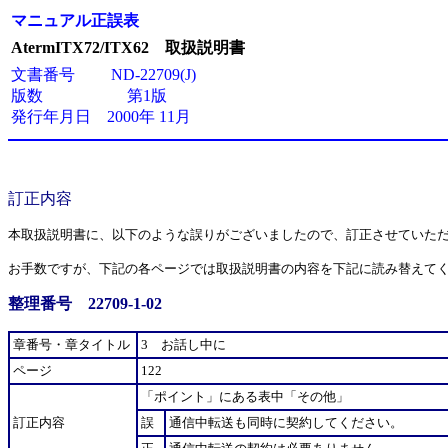
マニュアル正誤表
AtermITX72/ITX62 取扱説明書
文書番号 ND-22709(J)
版数 第1版
発行年月日 2000年 11月
訂正内容
本取扱説明書に、以下のような誤りがございましたので、訂正させていた
お手数ですが、下記の各ページでは取扱説明書の内容を下記に読み替えて
整理番号 22709-1-02
章番号・章タイトル
3 お話し中に
ページ
122
「ポイント」にある表中「その他」
訂正内容
誤
通信中転送も同時に契約してください。