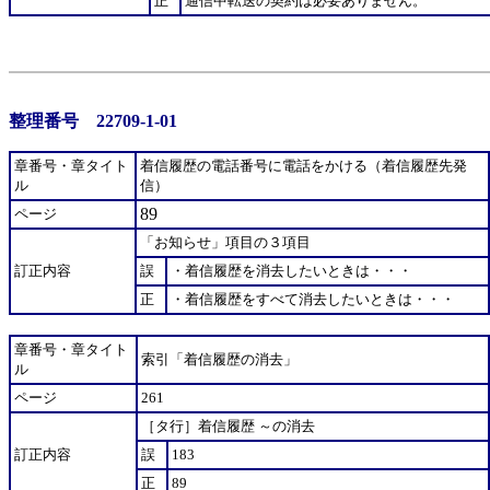
正
通信中転送の契約は必要ありません。
整理番号 22709-1-01
章番号・章タイト
着信履歴の電話番号に電話をかける（着信履歴先発
ル
信）
89
ページ
「お知らせ」項目の３項目
訂正内容
誤
・着信履歴を消去したいときは・・・
正
・着信履歴をすべて消去したいときは・・・
章番号・章タイト
索引「着信履歴の消去」
ル
ページ
261
［タ行］着信履歴 ～の消去
訂正内容
誤
183
正
89