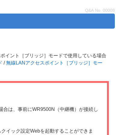
Q&A No.
00008
スポイント［ブリッジ］モードで使用している場合
ド
/
無線LANアクセスポイント［ブリッジ］モー
場合は、事前にWR9500N（中継機）が接続し
でもクイック設定Webを起動することができま