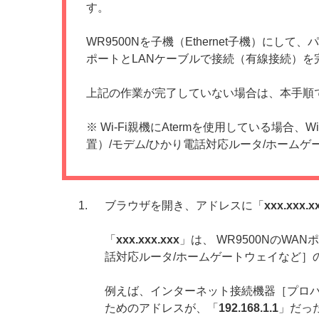
す。
WR9500Nを子機（Ethernet子機）にし
ポートとLANケーブルで接続（有線接続）を
上記の作業が完了していない場合は、本手順
※ Wi-Fi親機にAtermを使用している場
置）/モデム/ひかり電話対応ルータ/ホーム
ブラウザを開き、アドレスに「
xxx.xxx.x
「
xxx.xxx.xxx
」は、 WR9500NのW
話対応ルータ/ホームゲートウェイなど］
例えば、インターネット接続機器［プロバ
ためのアドレスが、「
192.168.1.1
」だっ