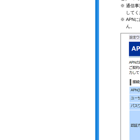
※ 通信
してく
※ APN
ん。