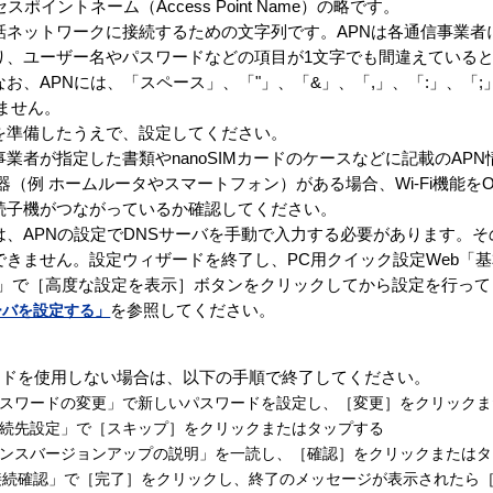
スポイントネーム（Access Point Name）の略です。
話ネットワークに接続するための文字列です。APNは各通信事業者
り、ユーザー名やパスワードなどの項目が1文字でも間違えている
お、APNには、「スペース」、「"」、「&」、「,」、「:」、「;
ません。
を準備したうえで、設定してください。
業者が指定した書類やnanoSIMカードのケースなどに記載のAPN
i機器（例 ホームルータやスマートフォン）がある場合、Wi-Fi機能を
続子機がつながっているか確認してください。
は、APNの設定でDNSサーバを手動で入力する必要があります。
できません。設定ウィザードを終了し、PC用クイック設定Web「基
G）」で［高度な設定を表示］ボタンをクリックしてから設定を行っ
ーバを設定する」
を参照してください。
ードを使用しない場合は、以下の手順で終了してください。
パスワードの変更」で新しいパスワードを設定し、［変更］をクリック
の接続先設定」で［スキップ］をクリックまたはタップする
ナンスバージョンアップの説明」を一読し、［確認］をクリックまたは
側接続確認」で［完了］をクリックし、終了のメッセージが表示されたら［