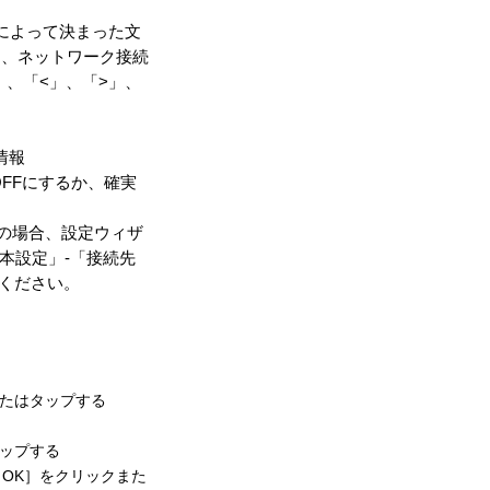
によって決まった文
と、ネットワーク接続
」、「<」、「>」、
情報
OFFにするか、確実
その場合、設定ウィザ
本設定」-「接続先
てください。
またはタップする
タップする
OK］をクリックまた