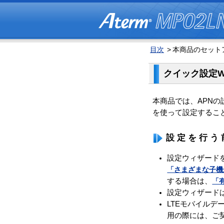
目次
>
本商品のセットア
クイック設定W
本商品では、APN
を使って設定するこ
設定を行う
設定ウィザードを
「さまざまな子機か
する場合は、
「
設定ウィザード
LTEモバイル
用の際には、ご契