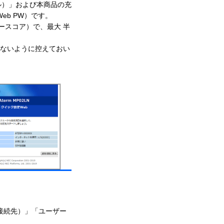
ル）」および本商品の充
b PW）です。
ダースコア）で、最大 半
れないように控えておい
接続先）」「ユーザー