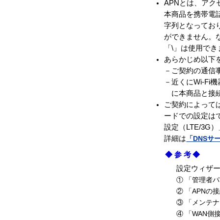
APNとは、アクセ
本商品を携帯電
字列となってお
ができません。な
「\」は使用でき
あらかじめ以下
－ご契約の通信事
－近くにWi-F
に本商品と接
ご契約によって
ードでの設定は
設定（LTE/3
詳細は
「DNSサ
◆参考◆
設定ウィザ
① 「管理者
② 「APN
③ 「メンテ
④ 「WAN