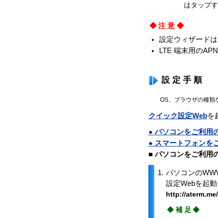
はタップ
◆注意◆
設定ウィザードは
LTE 端末用のA
設定手順
OS、ブラウザの種類
クイック設定Web
を
● パソコンをご利用
● スマートフォンを
■ パソコンをご利用
1.
パソコンのWWW
設定Webを起
http://aterm.me
◆補足◆