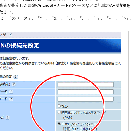
事業者が指定した書類やnanoSIMカードのケースなどに記載のAPN情報
ださい。
には、「スペース」、「"」、「&」、「,」、「:」、「;」、「<」、「>