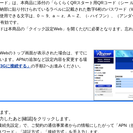
ード」は、本商品に添付の「らくらくQRスタート用QRコード（シー 
納部に貼り付けられているラベルに記載された数字6桁のパスワード（We
用できる文字は、0 ～ 9、a ～ z、A ～ Z、（- ハイフン）、（アン
で有効です。
ドは本商品の「クイック設定Web」を開くたびに必要となります。忘
Webのトップ画面が表示された場合は、すでに
います。APNの追加など設定内容を変更する場
E/3Gに接続する」
の手順2へお進みください。
します。
力したあと[確認]をクリックします。
の接続先設定」で、ご契約の通信事業者からの情報にしたがって「APN（
スワード」「認証方式」「接続方式」を手入力します。