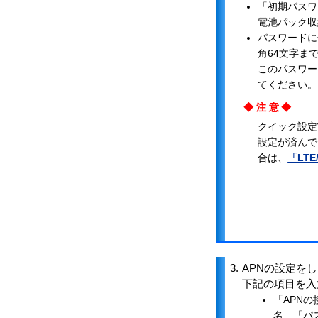
「初期パスワ
電池パック収
パスワードに使
角64文字ま
このパスワー
てください。
◆注意◆
クイック設定
設定が済んで
合は、
「LT
3.
APNの設定を
下記の項目を入
「APN
名」「パ