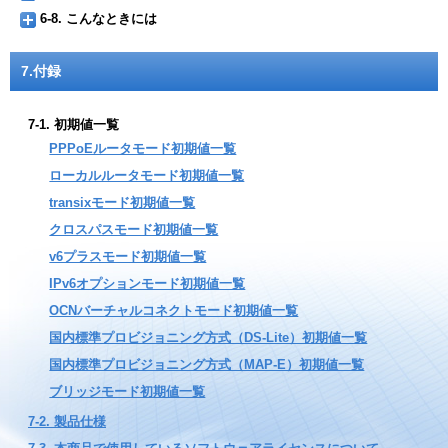
6-8. こんなときには
7.付録
7-1. 初期値一覧
PPPoEルータモード初期値一覧
ローカルルータモード初期値一覧
transixモード初期値一覧
クロスパスモード初期値一覧
v6プラスモード初期値一覧
IPv6オプションモード初期値一覧
OCNバーチャルコネクトモード初期値一覧
国内標準プロビジョニング方式（DS-Lite）初期値⼀覧
国内標準プロビジョニング方式（MAP-E）初期値⼀覧
ブリッジモード初期値一覧
7-2. 製品仕様