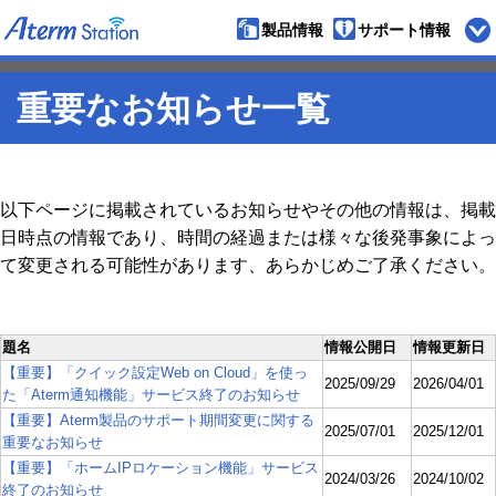
製品情報
サポート情報
ペ
ー
ジ
の
重要なお知らせ一覧
先
頭
以下ページに掲載されているお知らせやその他の情報は、掲載
日時点の情報であり、時間の経過または様々な後発事象によっ
て変更される可能性があります、あらかじめご了承ください。
題名
情報公開日
情報更新日
【重要】「クイック設定Web on Cloud」を使っ
2025/09/29
2026/04/01
た「Aterm通知機能」サービス終了のお知らせ
【重要】Aterm製品のサポート期間変更に関する
2025/07/01
2025/12/01
重要なお知らせ
【重要】「ホームIPロケーション機能」サービス
2024/03/26
2024/10/02
終了のお知らせ