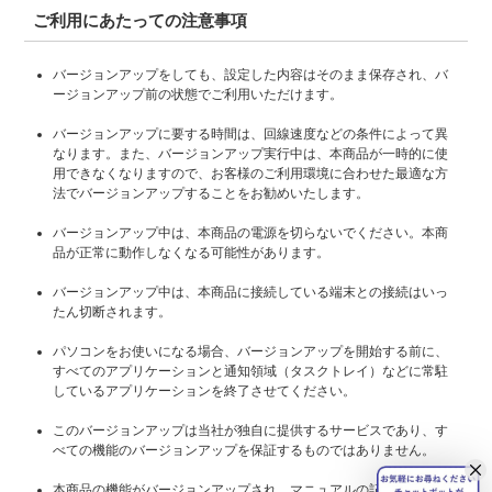
ご利用にあたっての注意事項
バージョンアップをしても、設定した内容はそのまま保存され、バ
ージョンアップ前の状態でご利用いただけます。
バージョンアップに要する時間は、回線速度などの条件によって異
なります。また、バージョンアップ実行中は、本商品が一時的に使
用できなくなりますので、お客様のご利用環境に合わせた最適な方
法でバージョンアップすることをお勧めいたします。
バージョンアップ中は、本商品の電源を切らないでください。本商
品が正常に動作しなくなる可能性があります。
バージョンアップ中は、本商品に接続している端末との接続はいっ
たん切断されます。
パソコンをお使いになる場合、バージョンアップを開始する前に、
すべてのアプリケーションと通知領域（タスクトレイ）などに常駐
しているアプリケーションを終了させてください。
このバージョンアップは当社が独自に提供するサービスであり、す
べての機能のバージョンアップを保証するものではありません。
本商品の機能がバージョンアップされ、マニュアルの記載事項に追