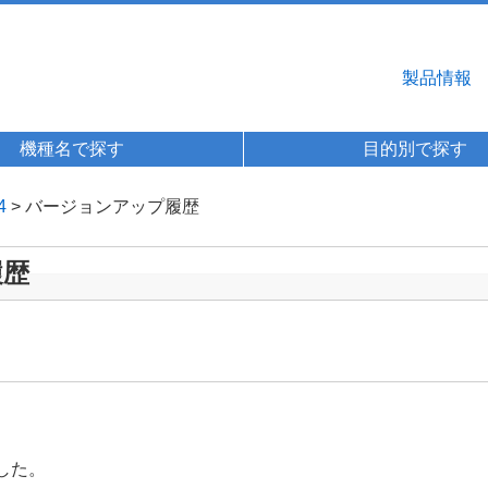
製品情報
機種名で探す
目的別で探す
4
> バージョンアップ履歴
履歴
した。