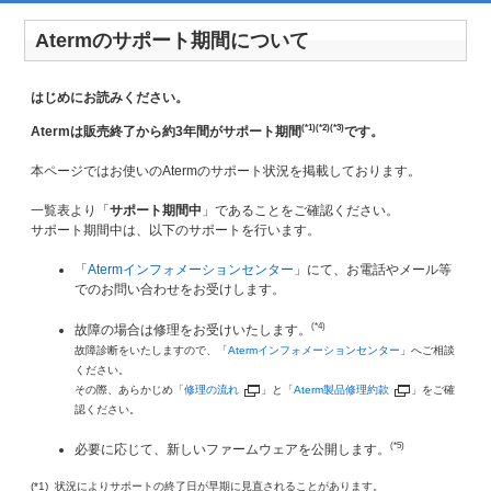
Atermのサポート期間について
はじめにお読みください。
(*1)(*2)
(*3)
Atermは販売終了から約3年間がサポート期間
です。
本ページではお使いのAtermのサポート状況を掲載しております。
一覧表より「
サポート期間中
」であることをご確認ください。
サポート期間中は、以下のサポートを行います。
「
Atermインフォメーションセンター
」にて、お電話やメール等
でのお問い合わせをお受けします。
(*4)
故障の場合は修理をお受けいたします。
故障診断をいたしますので、「
Atermインフォメーションセンター
」へご相談
ください。
その際、あらかじめ「
修理の流れ
」と「
Aterm製品修理約款
」をご確
認ください。
(*5)
必要に応じて、新しいファームウェアを公開します。
(*1) 状況によりサポートの終了日が早期に見直されることがあります。