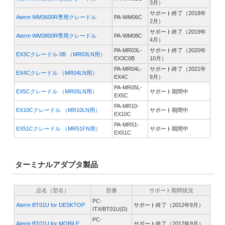
3月）
サポート終了（2018年
Aterm WM3600R専用クレードル
PA-WM06C
2月）
サポート終了（2019年
Aterm WM3800R専用クレードル
PA-WM08C
4月）
PA-MR03L-
サポート終了（2020年
EX3Cクレードル 0B （MR03LN用）
EX3C0B
10月）
PA-MR04L-
サポート終了（2021年
EX4Cクレードル （MR04LN用）
EX4C
9月）
PA-MR05L-
EX5Cクレードル （MR05LN用）
サポート期間中
EX5C
PA-MR10-
EX10Cクレードル （MR10LN用）
サポート期間中
EX10C
PA-MR51-
EX51Cクレードル （MR51FN用）
サポート期間中
EX51C
ターミナルアダプタ製品
品名（型名）
型番
サポート期間状況
PC-
Aterm BT01U for DESKTOP
サポート終了（2012年9月）
ITX/BT01U(D)
PC-
Aterm BT01U for MOBILE
サポート終了（2012年9月）