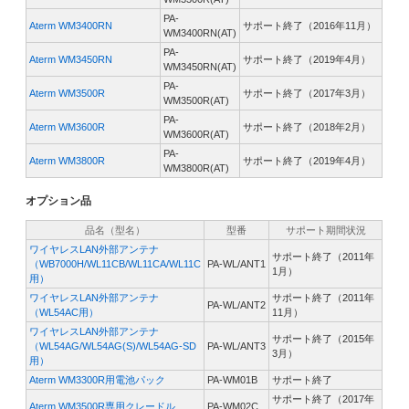
PA-
Aterm WM3400RN
サポート終了（2016年11月）
WM3400RN(AT)
PA-
Aterm WM3450RN
サポート終了（2019年4月）
WM3450RN(AT)
PA-
Aterm WM3500R
サポート終了（2017年3月）
WM3500R(AT)
PA-
Aterm WM3600R
サポート終了（2018年2月）
WM3600R(AT)
PA-
Aterm WM3800R
サポート終了（2019年4月）
WM3800R(AT)
オプション品
品名（型名）
型番
サポート期間状況
ワイヤレスLAN外部アンテナ
サポート終了（2011年
（WB7000H/WL11CB/WL11CA/WL11C
PA-WL/ANT1
1月）
用）
ワイヤレスLAN外部アンテナ
サポート終了（2011年
PA-WL/ANT2
（WL54AC用）
11月）
ワイヤレスLAN外部アンテナ
サポート終了（2015年
（WL54AG/WL54AG(S)/WL54AG-SD
PA-WL/ANT3
3月）
用）
Aterm WM3300R用電池パック
PA-WM01B
サポート終了
サポート終了（2017年
Aterm WM3500R専用クレードル
PA-WM02C