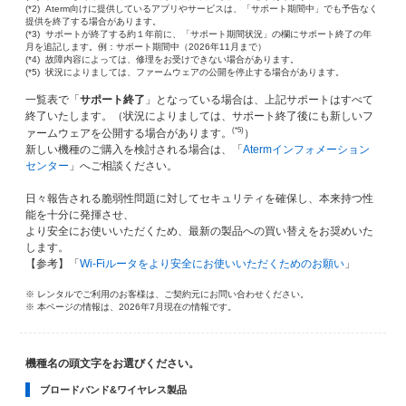
(*2) Aterm向けに提供しているアプリやサービスは、「サポート期間中」でも予告なく
提供を終了する場合があります。
(*3) サポートが終了する約１年前に、「サポート期間状況」の欄にサポート終了の年
月を追記します。例：サポート期間中（2026年11月まで）
(*4) 故障内容によっては、修理をお受けできない場合があります。
(*5) 状況によりましては、ファームウェアの公開を停止する場合があります。
一覧表で「
サポート終了
」となっている場合は、上記サポートはすべて
終了いたします。（状況によりましては、サポート終了後にも新しいフ
(*5)
ァームウェアを公開する場合があります。
）
新しい機種のご購入を検討される場合は、「
Atermインフォメーション
センター
」へご相談ください。
日々報告される脆弱性問題に対してセキュリティを確保し、本来持つ性
能を十分に発揮させ、
より安全にお使いいただくため、最新の製品への買い替えをお奨めいた
します。
【参考】「
Wi-Fiルータをより安全にお使いいただくためのお願い
」
※ レンタルでご利用のお客様は、ご契約元にお問い合わせください。
※ 本ページの情報は、2026年7月現在の情報です。
機種名の頭文字をお選びください。
ブロードバンド&ワイヤレス製品