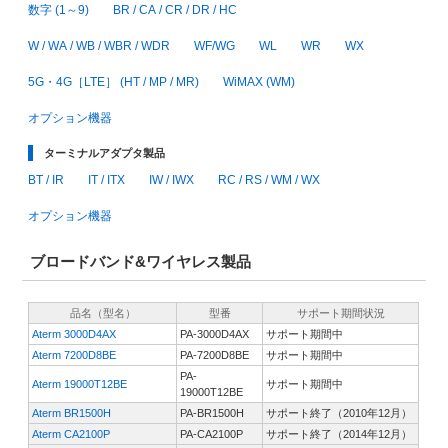
数字 (1～9)
BR / CA / CR / DR / HC
W / WA / WB / WBR / WDR
WF/WG
WL
WR
WX
5G・4G［LTE］ (HT / MP / MR)
WiMAX (WM)
オプション機器
ターミナルアダプタ製品
BT / IR
IT / ITX
IW / IWX
RC / RS / WM / WX
オプション機器
ブロードバンド&ワイヤレス製品
品名（型名）
型番
サポート期間状況
Aterm 3000D4AX
PA-3000D4AX
サポート期間中
Aterm 7200D8BE
PA-7200D8BE
サポート期間中
PA-
Aterm 19000T12BE
サポート期間中
19000T12BE
Aterm BR1500H
PA-BR1500H
サポート終了（2010年12月）
Aterm CA2100P
PA-CA2100P
サポート終了（2014年12月）