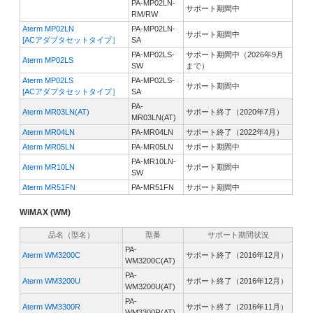
PA-MP02LN-
サポート期間中
RM/RW
Aterm MP02LN
PA-MP02LN-
サポート期間中
[ACアダプタセットタイプ］
SA
PA-MP02LS-
サポート期間中（2026年9月
Aterm MP02LS
SW
まで）
Aterm MP02LS
PA-MP02LS-
サポート期間中
[ACアダプタセットタイプ］
SA
PA-
Aterm MR03LN(AT)
サポート終了（2020年7月）
MR03LN(AT)
Aterm MR04LN
PA-MR04LN
サポート終了（2022年4月）
Aterm MR05LN
PA-MR05LN
サポート期間中
PA-MR10LN-
Aterm MR10LN
サポート期間中
SW
Aterm MR51FN
PA-MR51FN
サポート期間中
WiMAX (WM)
品名（型名）
型番
サポート期間状況
PA-
Aterm WM3200C
サポート終了（2016年12月）
WM3200C(AT)
PA-
Aterm WM3200U
サポート終了（2016年12月）
WM3200U(AT)
PA-
Aterm WM3300R
サポート終了（2016年11月）
WM3300R(AT)